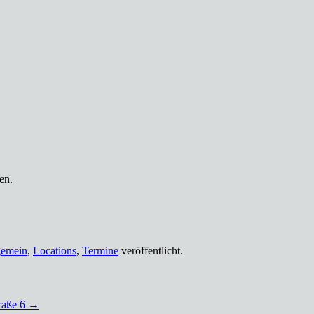
en.
gemein
,
Locations
,
Termine
veröffentlicht.
raße 6
→